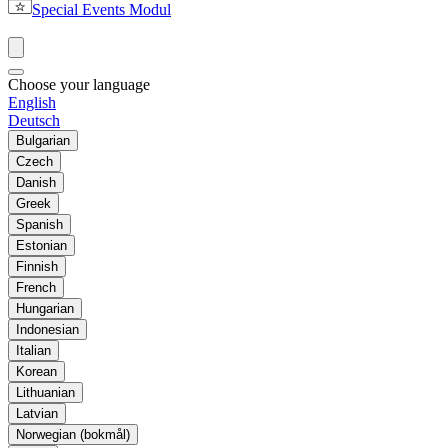
Special Events Modul
Choose your language
English
Deutsch
Bulgarian
Czech
Danish
Greek
Spanish
Estonian
Finnish
French
Hungarian
Indonesian
Italian
Korean
Lithuanian
Latvian
Norwegian (bokmål)