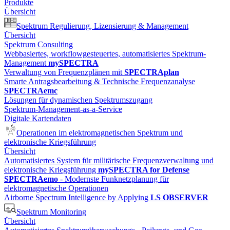
Produkte
Übersicht
Spektrum Regulierung, Lizensierung & Management
Übersicht
Spektrum Consulting
Webbasiertes, workflowgesteuertes, automatisiertes Spektrum-
Management
mySPECTRA
Verwaltung von Frequenzplänen mit
SPECTRAplan
Smarte Antragsbearbeitung & Technische Frequenzanalyse
SPECTRAemc
Lösungen für dynamischen Spektrumszugang
Spektrum-Management-as-a-Service
Digitale Kartendaten
Operationen im elektromagnetischen Spektrum und
elektronische Kriegsführung
Übersicht
Automatisiertes System für militärische Frequenzverwaltung und
elektronische Kriegsführung
mySPECTRA for Defense
SPECTRAemo
- Modernste Funknetzplanung für
elektromagnetische Operationen
Airborne Spectrum Intelligence by Applying
LS OBSERVER
Spektrum Monitoring
Übersicht