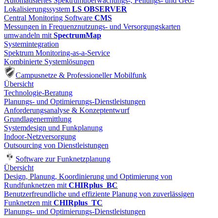
Automatisiertes Spektrumüberwachungs-, Peilungs- und Geo-
Lokalisierungssystem
LS OBSERVER
Central Monitoring Software
CMS
Messungen in Frequenznutzungs- und Versorgungskarten
umwandeln mit
SpectrumMap
Systemintegration
Spektrum Monitoring-as-a-Service
Kombinierte Systemlösungen
Campusnetze & Professioneller Mobilfunk
Übersicht
Technologie-Beratung
Planungs- und Optimierungs-Dienstleistungen
Anforderungsanalyse & Konzeptentwurf
Grundlagenermittlung
Systemdesign und Funkplanung
Indoor-Netzversorgung
Outsourcing von Dienstleistungen
Software zur Funknetzplanung
Übersicht
Design, Planung, Koordinierung und Optimierung von
Rundfunknetzen mit
CHIRplus_BC
Benutzerfreundliche und effiziente Planung von zuverlässigen
Funknetzen mit
CHIRplus_TC
Planungs- und Optimierungs-Dienstleistungen