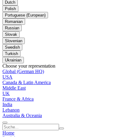
Dutch
Polish
Portuguese (European)
Romanian
Russian
Slovak
Slovenian
Swedish
Turkish
Ukrainian
Choose your representation
Global (German HQ)
USA
Canada & Latin America
Middle East
UK
France & Africa
India
Lebanon
Australia & Oceania
Home