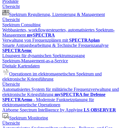
Produkte
Übersicht
Spektrum Regulierung, Lizensierung & Management
Übersicht
Spektrum Consulting
Webbasiertes, workflowgesteuertes, automatisiertes Spektrum-
Management
mySPECTRA
Verwaltung von Frequenzplänen mit
SPECTRAplan
Smarte Antragsbearbeitung & Technische Frequenzanalyse
SPECTRAemc
Lösungen für dynamischen Spektrumszugang
Spektrum-Management-as-a-Service
Digitale Kartendaten
Operationen im elektromagnetischen Spektrum und
elektronische Kriegsführung
Übersicht
Automatisiertes System für militärische Frequenzverwaltung und
elektronische Kriegsführung
mySPECTRA for Defense
SPECTRAemo
- Modernste Funknetzplanung für
elektromagnetische Operationen
Airborne Spectrum Intelligence by Applying
LS OBSERVER
Spektrum Monitoring
Übersicht