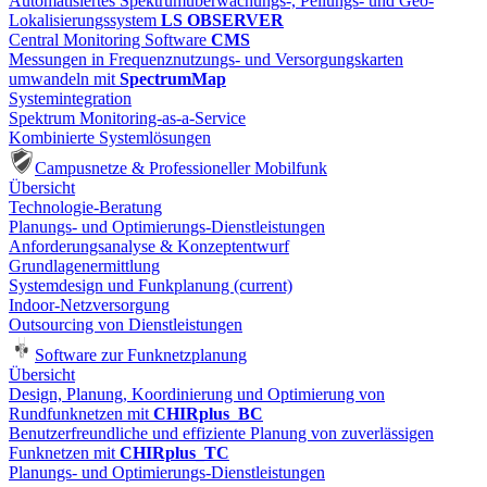
Automatisiertes Spektrumüberwachungs-, Peilungs- und Geo-
Lokalisierungssystem
LS OBSERVER
Central Monitoring Software
CMS
Messungen in Frequenznutzungs- und Versorgungskarten
umwandeln mit
SpectrumMap
Systemintegration
Spektrum Monitoring-as-a-Service
Kombinierte Systemlösungen
Campusnetze & Professioneller Mobilfunk
Übersicht
Technologie-Beratung
Planungs- und Optimierungs-Dienstleistungen
Anforderungsanalyse & Konzeptentwurf
Grundlagenermittlung
Systemdesign und Funkplanung
(current)
Indoor-Netzversorgung
Outsourcing von Dienstleistungen
Software zur Funknetzplanung
Übersicht
Design, Planung, Koordinierung und Optimierung von
Rundfunknetzen mit
CHIRplus_BC
Benutzerfreundliche und effiziente Planung von zuverlässigen
Funknetzen mit
CHIRplus_TC
Planungs- und Optimierungs-Dienstleistungen