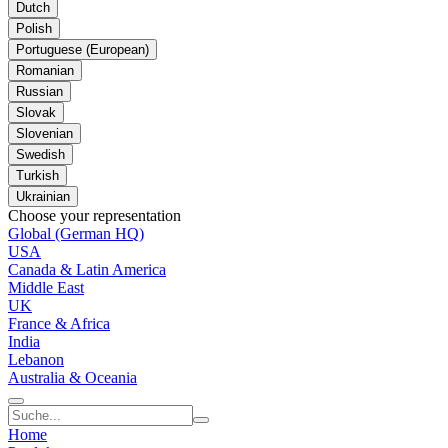
Dutch
Polish
Portuguese (European)
Romanian
Russian
Slovak
Slovenian
Swedish
Turkish
Ukrainian
Choose your representation
Global (German HQ)
USA
Canada & Latin America
Middle East
UK
France & Africa
India
Lebanon
Australia & Oceania
Home