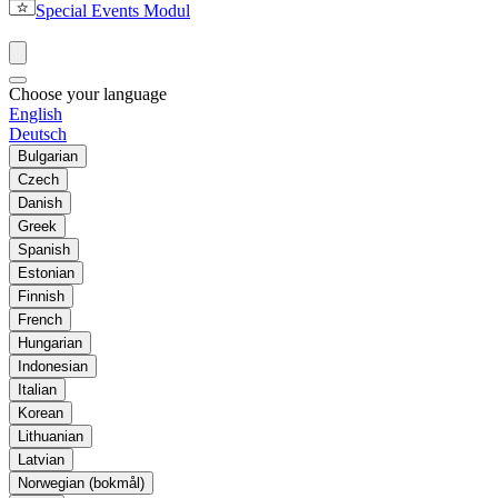
Special Events Modul
Choose your language
English
Deutsch
Bulgarian
Czech
Danish
Greek
Spanish
Estonian
Finnish
French
Hungarian
Indonesian
Italian
Korean
Lithuanian
Latvian
Norwegian (bokmål)