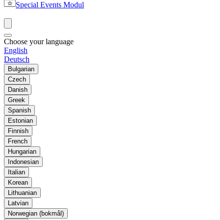
Special Events Modul
Choose your language
English
Deutsch
Bulgarian
Czech
Danish
Greek
Spanish
Estonian
Finnish
French
Hungarian
Indonesian
Italian
Korean
Lithuanian
Latvian
Norwegian (bokmål)