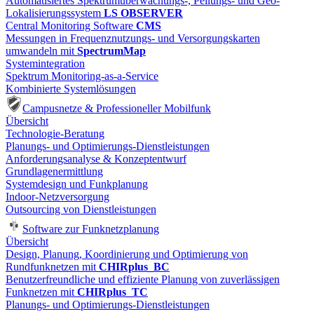
Automatisiertes Spektrumüberwachungs-, Peilungs- und Geo-
Lokalisierungssystem
LS OBSERVER
Central Monitoring Software
CMS
Messungen in Frequenznutzungs- und Versorgungskarten
umwandeln mit
SpectrumMap
Systemintegration
Spektrum Monitoring-as-a-Service
Kombinierte Systemlösungen
Campusnetze & Professioneller Mobilfunk
Übersicht
Technologie-Beratung
Planungs- und Optimierungs-Dienstleistungen
Anforderungsanalyse & Konzeptentwurf
Grundlagenermittlung
Systemdesign und Funkplanung
Indoor-Netzversorgung
Outsourcing von Dienstleistungen
Software zur Funknetzplanung
Übersicht
Design, Planung, Koordinierung und Optimierung von
Rundfunknetzen mit
CHIRplus_BC
Benutzerfreundliche und effiziente Planung von zuverlässigen
Funknetzen mit
CHIRplus_TC
Planungs- und Optimierungs-Dienstleistungen