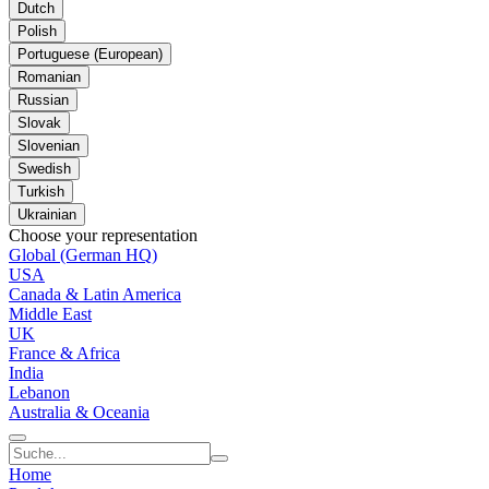
Dutch
Polish
Portuguese (European)
Romanian
Russian
Slovak
Slovenian
Swedish
Turkish
Ukrainian
Choose your representation
Global (German HQ)
USA
Canada & Latin America
Middle East
UK
France & Africa
India
Lebanon
Australia & Oceania
Home