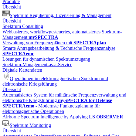
Produkte
Übersicht
Spektrum Regulierung, Lizensierung & Management
Übersicht
Spektrum Consulting
Webbasiertes, workflowgesteuertes, automatisiertes Spektrum-
Management
mySPECTRA
Verwaltung von Frequenzplänen mit
SPECTRAplan
Smarte Antragsbearbeitung & Technische Frequenzanalyse
SPECTRAemc
Lösungen für dynamischen Spektrumszugang
Spektrum-Management-as-a-Service
Digitale Kartendaten
Operationen im elektromagnetischen Spektrum und
elektronische Kriegsführung
Übersicht
Automatisiertes System für militärische Frequenzverwaltung und
elektronische Kriegsführung
mySPECTRA for Defense
SPECTRAemo
- Modernste Funknetzplanung für
elektromagnetische Operationen
Airborne Spectrum Intelligence by Applying
LS OBSERVER
Spektrum Monitoring
Übersicht