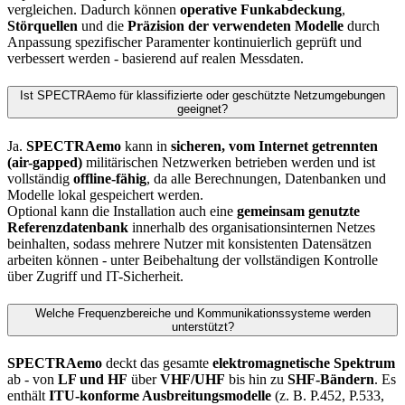
vergleichen. Dadurch können
operative Funkabdeckung
,
Störquellen
und die
Präzision der verwendeten Modelle
durch
Anpassung spezifischer Paramenter kontinuierlich geprüft und
verbessert werden - basierend auf realen Messdaten.
Ist SPECTRAemo für klassifizierte oder geschützte Netzumgebungen
geeignet?
Ja.
SPECTRAemo
kann in
sicheren, vom Internet getrennten
(air-gapped)
militärischen Netzwerken betrieben werden und ist
vollständig
offline-fähig
, da alle Berechnungen, Datenbanken und
Modelle lokal gespeichert werden.
Optional kann die Installation auch eine
gemeinsam genutzte
Referenzdatenbank
innerhalb des organisationsinternen Netzes
beinhalten, sodass mehrere Nutzer mit konsistenten Datensätzen
arbeiten können - unter Beibehaltung der vollständigen Kontrolle
über Zugriff und IT-Sicherheit.
Welche Frequenzbereiche und Kommunikationssysteme werden
unterstützt?
SPECTRAemo
deckt das gesamte
elektromagnetische Spektrum
ab - von
LF und HF
über
VHF/UHF
bis hin zu
SHF-Bändern
. Es
enthält
ITU-konforme Ausbreitungsmodelle
(z. B. P.452, P.533,