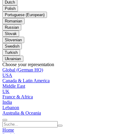
Dutch
Polish
Portuguese (European)
Romanian
Russian
Slovak
Slovenian
Swedish
Turkish
Ukrainian
Choose your representation
Global (German HQ)
USA
Canada & Latin America
Middle East
UK
France & Africa
India
Lebanon
Australia & Oceania
Home