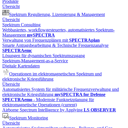
Produkte
Übersicht
Spektrum Regulierung, Lizensierung & Management
Übersicht
Spektrum Consulting
Webbasiertes, workflowgesteuertes, automatisiertes Spektrum-
Management
mySPECTRA
Verwaltung von Frequenzplänen mit
SPECTRAplan
Smarte Antragsbearbeitung & Technische Frequenzanalyse
SPECTRAemc
Lösungen für dynamischen Spektrumszugang
Spektrum-Management-as-a-Service
Digitale Kartendaten
Operationen im elektromagnetischen Spektrum und
elektronische Kriegsführung
Übersicht
Automatisiertes System für militärische Frequenzverwaltung und
elektronische Kriegsführung
mySPECTRA for Defense
SPECTRAemo
- Modernste Funknetzplanung für
elektromagnetische Operationen
(current)
Airborne Spectrum Intelligence by Applying
LS OBSERVER
Spektrum Monitoring
Übersicht