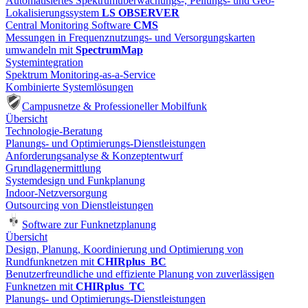
Automatisiertes Spektrumüberwachungs-, Peilungs- und Geo-
Lokalisierungssystem
LS OBSERVER
Central Monitoring Software
CMS
Messungen in Frequenznutzungs- und Versorgungskarten
umwandeln mit
SpectrumMap
Systemintegration
Spektrum Monitoring-as-a-Service
Kombinierte Systemlösungen
Campusnetze & Professioneller Mobilfunk
Übersicht
Technologie-Beratung
Planungs- und Optimierungs-Dienstleistungen
Anforderungsanalyse & Konzeptentwurf
Grundlagenermittlung
Systemdesign und Funkplanung
Indoor-Netzversorgung
Outsourcing von Dienstleistungen
Software zur Funknetzplanung
Übersicht
Design, Planung, Koordinierung und Optimierung von
Rundfunknetzen mit
CHIRplus_BC
Benutzerfreundliche und effiziente Planung von zuverlässigen
Funknetzen mit
CHIRplus_TC
Planungs- und Optimierungs-Dienstleistungen