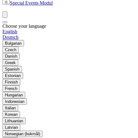
Special Events Modul
Choose your language
English
Deutsch
Bulgarian
Czech
Danish
Greek
Spanish
Estonian
Finnish
French
Hungarian
Indonesian
Italian
Korean
Lithuanian
Latvian
Norwegian (bokmål)