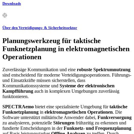
Downloads
Über den Verteidigungs- & Sicherheitssektor
Planungswerkzeug für taktische
Funknetzplanung in elektromagnetischen
Operationen
Zuverlässige Kommunikation und eine
robuste Spektrumnutzung
sind entscheidend für moderne Verteidigungsoperationen. Führungs-
und Einsatzkräfte müssen sicherstellen, dass
Kommunikationssysteme und
Systeme der elektronischen
Kampfführung
auch in komplexen Umgebungen zuverlässig
funktionieren.
SPECTRAemo
bietet eine spezialisierte Umgebung für
taktische
Funknetzplanung
in
elektromagnetischen Operationen
. Die
Software unterstützt militärische Anwender dabei,
Funkversorgung
zu analysieren, potenzielle
Störungen
frühzeitig zu erkennen und
fundierte Entscheidungen in der
Funknetz- und Frequenzplanung
auf Basis leistungsstarker
Offline-Analysen
zu treffen. Durch