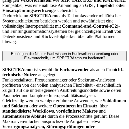
gängigen
Vektorformaten
wie
SHP, TAB, DXF und KML/KMZ
kompatibel, was eine nahtlose Anbindung an
GIS-, Lagebild- oder
Einsatzplanungswerkzeuge
sicherstellt.
Dadurch kann
SPECTRAemo
als Teil umfassender militärischer
Systemarchitekturen betrieben werden und gewährleistet eine
vollständige Interoperabilität mit
Command-and-Control-(C2)
-
und Führungsinformationssystemen bei gleichzeitigem Erhalt von
Datenkonsistenz und Rückverfolgbarkeit über alle Plattformen
hinweg.
Benötigen die Nutzer Fachwissen in Funkwellenausbreitung oder
Elektrotechnik, um SPECTRAemo zu bedienen?
SPECTRAemo
ist sowohl für
Fachanwender
als auch für
nicht-
technische Nutzer
ausgelegt.
Funkspezialisten, Frequenzmanager oder Spektrum-Analysten
profitieren von der vollen analytischen Flexibilität - einschließlich
Zugriff auf die unterliegeneden Ausbreitungsmodelle sowie deren
Parameter und komplexe Interoperabilitätsanalysen.
Gleichzeitig werden weniger erfahrene Anwender, wie
Soldatinnen
und Soldaten
oder weitere
Operatoren im Einsatz
, über
standardisierte Workflows
,
vordefinierte Makros
und
automatisierte Abläufe
durch die Prozessschritte geführt. Diese
Makros vereinfachen anspruchsvolle Aufgaben - etwa
Versorgungsanalysen, Störungsprüfungen oder